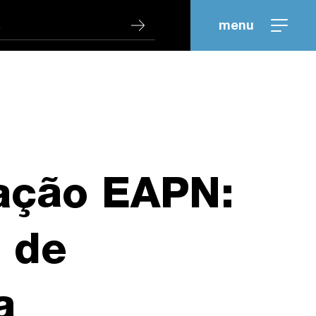
menu
ação EAPN:
 de
a