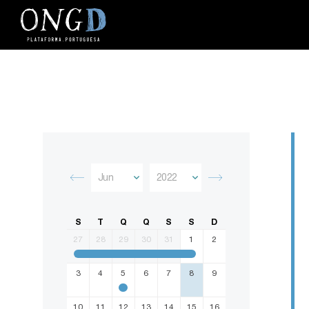
S
T
Q
Q
S
S
D
27
28
29
30
31
1
2
3
4
5
6
7
8
9
10
11
12
13
14
15
16