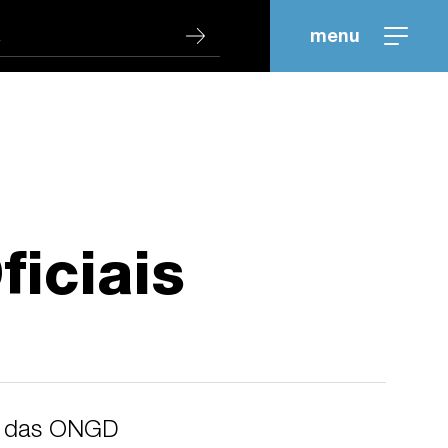
menu
iciais
sa das ONGD