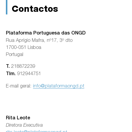
Contactos
Plataforma Portuguesa das ONGD
Rua Aprígio Mafra, nº17, 3º dto
1700-051 Lisboa
Portugal
218872239
T.
912944751
Tlm.
E-mail geral:
info@plataformaongd.pt
Rita Leote
Diretora Executiva
rita.leote@plataformaongd.pt