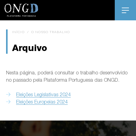
INÍCIO
/
O NOSSO TRABALHO
Arquivo
Nesta página, poderá consultar o trabalho desenvolvido
no passado pela Plataforma Portuguesa das ONGD.
Eleições Legislativas 2024
Eleições Europeias 2024