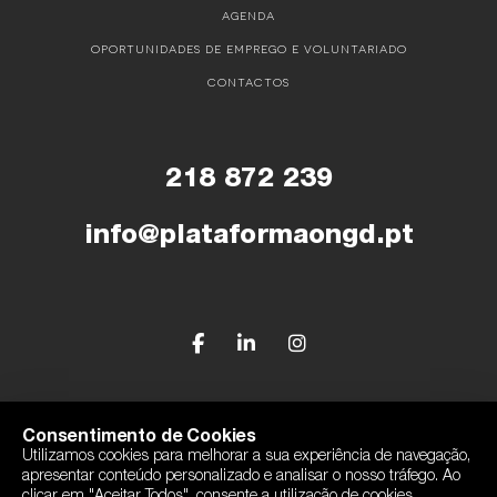
AGENDA
OPORTUNIDADES DE EMPREGO E VOLUNTARIADO
CONTACTOS
218 872 239
info@plataformaongd.pt
© Plataforma Portuguesa das ONGD
Consentimento de Cookies
Utilizamos cookies para melhorar a sua experiência de navegação,
Política de Privacidade
apresentar conteúdo personalizado e analisar o nosso tráfego. Ao
Com o apoio de Camões, I.P
clicar em "Aceitar Todos", consente a utilização de cookies.