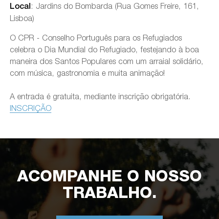
: Jardins do Bombarda (Rua Gomes Freire, 161,
Local
Lisboa)
O CPR - Conselho Português para os Refugiados
celebra o Dia Mundial do Refugiado, festejando à boa
maneira dos Santos Populares com um arraial solidário,
com música, gastronomia e muita animação!
A entrada é gratuita, mediante inscrição obrigatória.
INSCRIÇÃO
ACOMPANHE O NOSSO
TRABALHO.