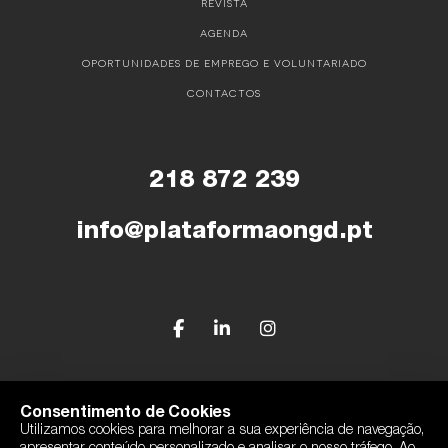
REVISTA
AGENDA
OPORTUNIDADES DE EMPREGO E VOLUNTARIADO
CONTACTOS
218 872 239
info@plataformaongd.pt
© Plataforma Portuguesa das ONGD
Consentimento de Cookies
Utilizamos cookies para melhorar a sua experiência de navegação,
Política de Privacidade
apresentar conteúdo personalizado e analisar o nosso tráfego. Ao