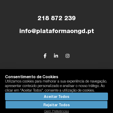
218 872 239
info@plataformaongd.pt
© Plataforma Portuguesa das ONGD
Consentimento de Cookies
Utilizamos cookies para melhorar a sua experiência de navegação,
Política de Privacidade
apresentar conteúdo personalizado e analisar o nosso tráfego. Ao
Com o apoio de Camões, I.P
clicar em "Aceitar Todos", consente a utilização de cookies.
By
bluesoft.pt
Aceitar Todos
Rejeitar Todos
Gerir Preferências