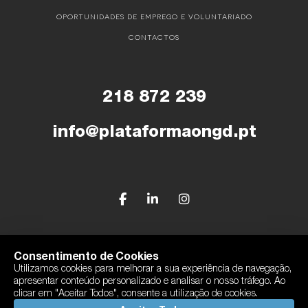
OPORTUNIDADES DE EMPREGO E VOLUNTARIADO
CONTACTOS
218 872 239
info@plataformaongd.pt
© Plataforma Portuguesa das ONGD
Consentimento de Cookies
Utilizamos cookies para melhorar a sua experiência de navegação,
Política de Privacidade
apresentar conteúdo personalizado e analisar o nosso tráfego. Ao
Com o apoio de Camões, I.P
clicar em "Aceitar Todos", consente a utilização de cookies.
By
bluesoft.pt