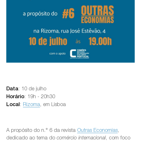
: 10 de julho
Data
: 19h - 20h30
Horário
:
Rizoma
, em Lisboa
Local
A propósito do n.° 6 da revista
Outras Economias
,
dedicado ao tema do
, com foco
comércio internacional