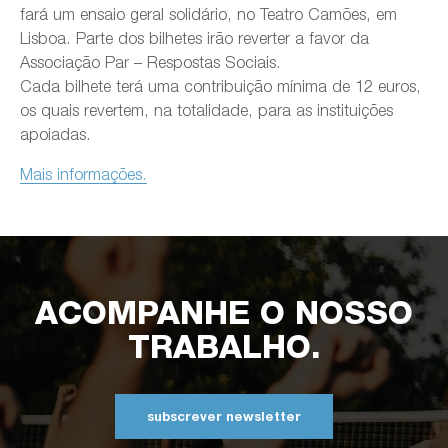
fará um ensaio geral solidário, no Teatro Camões, em
Lisboa. Parte dos bilhetes irão reverter a favor da
Associação Par – Respostas Sociais.
Cada bilhete terá uma contribuição mínima de 12 euros,
os quais revertem, na totalidade, para as instituições
apoiadas.
Mais informações.
ACOMPANHE O NOSSO
TRABALHO.
subscrever newsletter