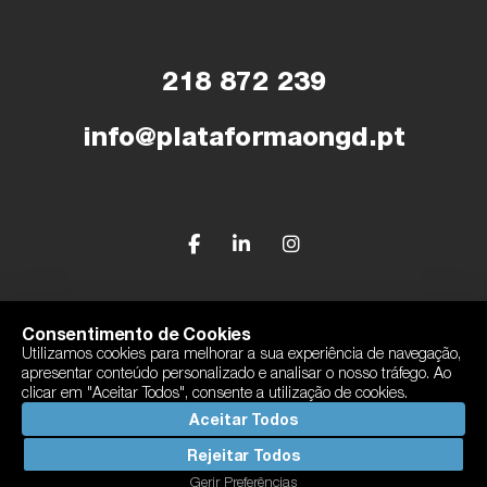
218 872 239
info@plataformaongd.pt
© Plataforma Portuguesa das ONGD
Consentimento de Cookies
Utilizamos cookies para melhorar a sua experiência de navegação,
Política de Privacidade
apresentar conteúdo personalizado e analisar o nosso tráfego. Ao
Com o apoio de Camões, I.P
clicar em "Aceitar Todos", consente a utilização de cookies.
By
bluesoft.pt
Aceitar Todos
Rejeitar Todos
Gerir Preferências