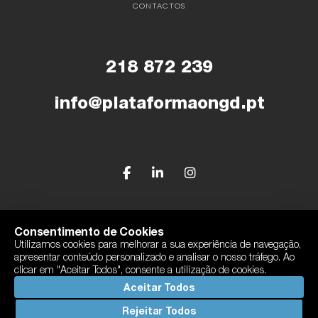
CONTACTOS
218 872 239
info@plataformaongd.pt
© Plataforma Portuguesa das ONGD
Consentimento de Cookies
Utilizamos cookies para melhorar a sua experiência de navegação,
Política de Privacidade
apresentar conteúdo personalizado e analisar o nosso tráfego. Ao
Com o apoio de Camões, I.P
clicar em "Aceitar Todos", consente a utilização de cookies.
By
bluesoft.pt
Aceitar Todos
Rejeitar Todos