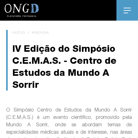
INÍCIO
/
AGENDA
IV Edição do Simpósio
C.E.M.A.S. - Centro de
Estudos da Mundo A
Sorrir
O Simpósio Centro de Estudos da Mundo A Sorrir
(C.E.M.A.S.) é um evento científico, promovido pela
Mundo A Sorrir, onde se abordam temas de
especialidades médicas atuais e de interesse, nas áreas