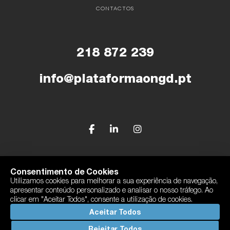
CONTACTOS
218 872 239
info@plataformaongd.pt
© Plataforma Portuguesa das ONGD
Consentimento de Cookies
Utilizamos cookies para melhorar a sua experiência de navegação,
Política de Privacidade
apresentar conteúdo personalizado e analisar o nosso tráfego. Ao
Com o apoio de Camões, I.P
clicar em "Aceitar Todos", consente a utilização de cookies.
By
bluesoft.pt
Aceitar Todos
Rejeitar Todos