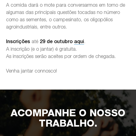
A comida dará o mote para conversarmos em torno de
algumas das principais questões tocadas no número
como as sementes, o campesinato, os oligopólios
agroindustriais, entre outros.
até
.
Inscrições
29 de outubro
aqui
A inscrição (e o jantar) é gratuita.
As inscrições serão aceites por ordem de chegada.
Venha jantar connosco!
ACOMPANHE O NOSSO
TRABALHO.