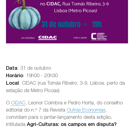
: 31 de outubro
Data
: 19h00 - 20h30
Horário
: CIDAC (rua Tomás Ribeiro, 3-9, Lisboa, perto da
Local
estação de Metro Picoas)
O
CIDAC
, Leonor Coimbra e Pedro Horta, do conselho
editorial do n.º 7 da Revista
Outras Economias
,
convidam para o jantar-lançamento desta edição,
intitulada
Agri-Culturas: os campos em disputa?