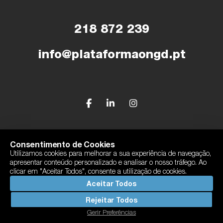
218 872 239
info@plataformaongd.pt
© Plataforma Portuguesa das ONGD
Consentimento de Cookies
Utilizamos cookies para melhorar a sua experiência de navegação,
Política de Privacidade
apresentar conteúdo personalizado e analisar o nosso tráfego. Ao
Com o apoio de Camões, I.P
clicar em "Aceitar Todos", consente a utilização de cookies.
By
bluesoft.pt
Aceitar Todos
Rejeitar Todos
Gerir Preferências