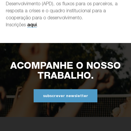
Desenvolvimento (APD), os fluxos para os parceiros, a
resposta a crises e o quadro institucional para a
cooperação para o desenvolvimento.
Inscrições
.
aqui
ACOMPANHE O NOSSO
TRABALHO.
subscrever newsletter