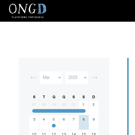
S
T
Q
Q
S
S
D
27
28
29
30
31
1
2
3
4
5
6
7
8
9
10
11
12
13
14
15
16