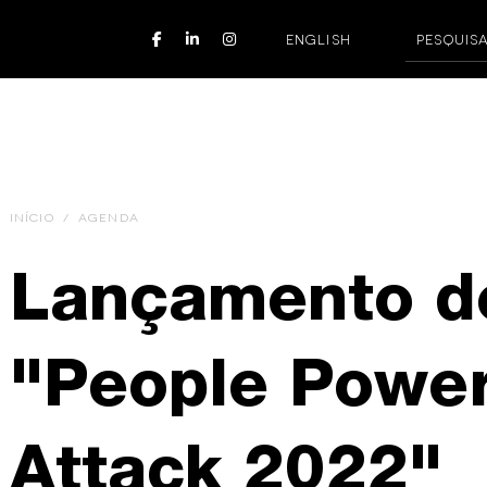
ENGLISH
INÍCIO
/
AGENDA
Lançamento do
"People Powe
Attack 2022"