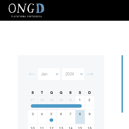
S
T
Q
Q
S
S
D
27
28
29
30
31
1
2
3
4
5
6
7
8
9
10
11
12
13
14
15
16