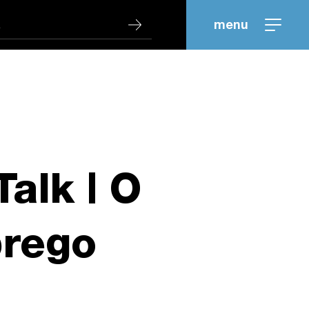
menu
alk | O
prego