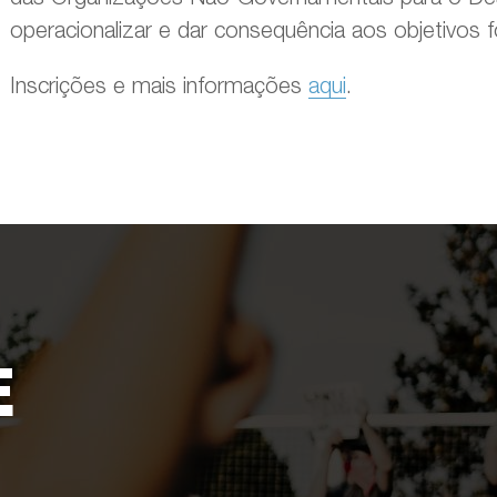
operacionalizar e dar consequência aos objetivos
Inscrições e mais informações
aqui
.
E