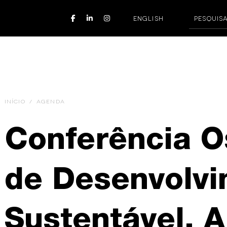
ENGLISH
INÍCIO
/
AGENDA
Conferência O
de Desenvolv
Sustentável. 