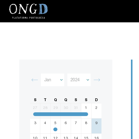
S
T
Q
Q
S
S
D
27
28
29
30
31
1
2
3
4
5
6
7
8
9
10
11
12
13
14
15
16