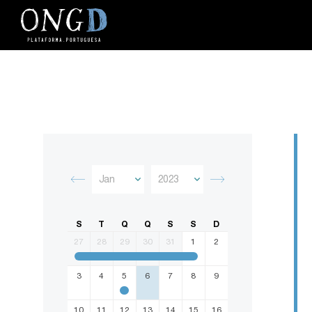
S
T
Q
Q
S
S
D
27
28
29
30
31
1
2
3
4
5
6
7
8
9
10
11
12
13
14
15
16