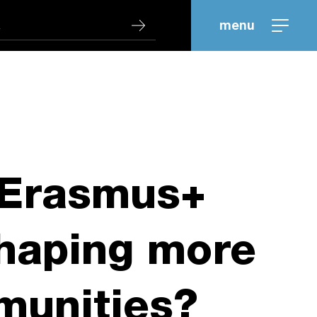
menu
 Erasmus+
Shaping more
munities?