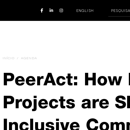
ENGLISH
INÍCIO
/
AGENDA
PeerAct: How
Projects are 
Inclusive Com