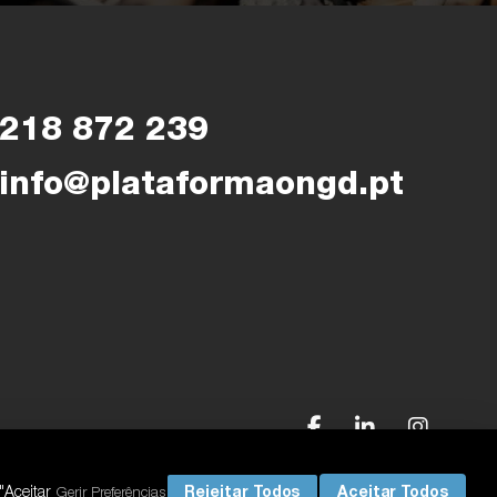
218 872 239
info@plataformaongd.pt
"Aceitar
Rejeitar Todos
Aceitar Todos
Gerir Preferências