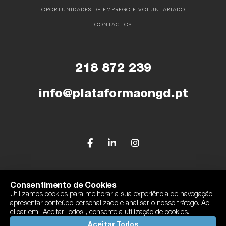
OPORTUNIDADES DE EMPREGO E VOLUNTARIADO
CONTACTOS
218 872 239
info@plataformaongd.pt
© Plataforma Portuguesa das ONGD
Consentimento de Cookies
Utilizamos cookies para melhorar a sua experiência de navegação,
Política de Privacidade
apresentar conteúdo personalizado e analisar o nosso tráfego. Ao
Com o apoio de Camões, I.P
clicar em "Aceitar Todos", consente a utilização de cookies.
By
bluesoft.pt
Aceitar Todos