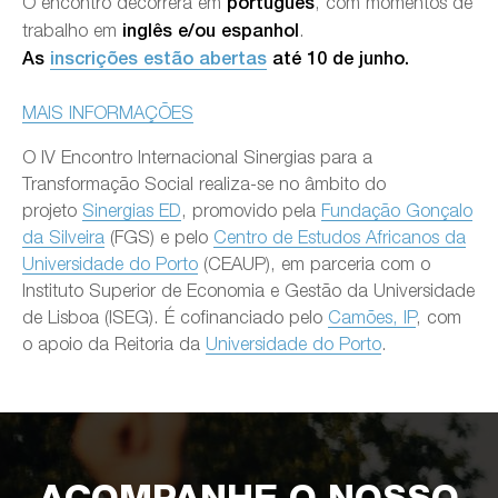
O encontro decorrerá em
, com momentos de
português
trabalho em
.
inglês e/ou espanhol
As
inscrições estão abertas
até 10 de junho.
MAIS INFORMAÇÕES
O IV Encontro Internacional Sinergias para a
Transformação Social realiza-se no âmbito do
projeto
Sinergias ED
, promovido pela
Fundação Gonçalo
da Silveira
(FGS) e pelo
Centro de Estudos Africanos da
Universidade do Porto
(CEAUP), em parceria com o
Instituto Superior de Economia e Gestão da Universidade
de Lisboa (ISEG). É cofinanciado pelo
Camões, IP
, com
o apoio da Reitoria da
Universidade do Porto
.
ACOMPANHE O NOSSO