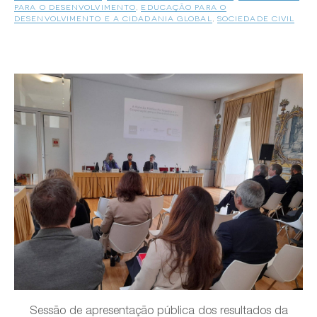
PARA O DESENVOLVIMENTO
,
EDUCAÇÃO PARA O
DESENVOLVIMENTO E A CIDADANIA GLOBAL
,
SOCIEDADE CIVIL
Sessão de apresentação pública dos resultados da