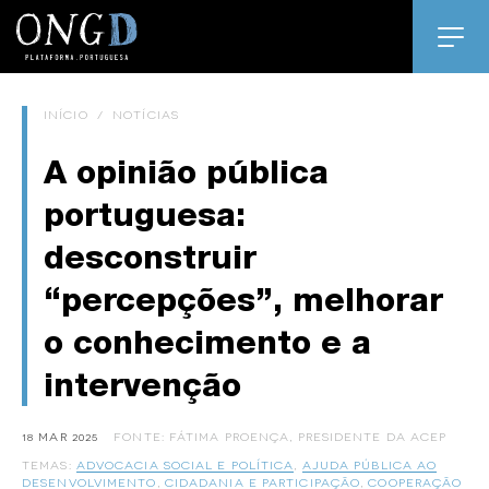
INÍCIO
/
NOTÍCIAS
A opinião pública
portuguesa:
desconstruir
“percepções”, melhorar
o conhecimento e a
intervenção
18 MAR 2025
FONTE: FÁTIMA PROENÇA, PRESIDENTE DA ACEP
TEMAS:
ADVOCACIA SOCIAL E POLÍTICA
,
AJUDA PÚBLICA AO
DESENVOLVIMENTO
,
CIDADANIA E PARTICIPAÇÃO
,
COOPERAÇÃO