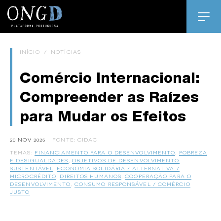
INÍCIO
/
NOTÍCIAS
Comércio Internacional:
Compreender as Raízes
para Mudar os Efeitos
20 NOV 2025
FONTE: CIDAC
TEMAS:
FINANCIAMENTO PARA O DESENVOLVIMENTO
,
POBREZA
E DESIGUALDADES
,
OBJETIVOS DE DESENVOLVIMENTO
SUSTENTÁVEL
,
ECONOMIA SOLIDÁRIA / ALTERNATIVA /
MICROCRÉDITO
,
DIREITOS HUMANOS
,
COOPERAÇÃO PARA O
DESENVOLVIMENTO
,
CONSUMO RESPONSÁVEL / COMÉRCIO
JUSTO