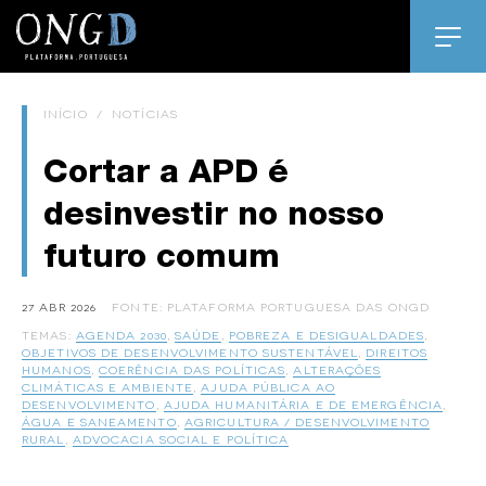
INÍCIO
/
NOTÍCIAS
Cortar a APD é
desinvestir no nosso
futuro comum
27 ABR 2026
FONTE: PLATAFORMA PORTUGUESA DAS ONGD
TEMAS:
AGENDA 2030
,
SAÚDE
,
POBREZA E DESIGUALDADES
,
OBJETIVOS DE DESENVOLVIMENTO SUSTENTÁVEL
,
DIREITOS
HUMANOS
,
COERÊNCIA DAS POLÍTICAS
,
ALTERAÇÕES
CLIMÁTICAS E AMBIENTE
,
AJUDA PÚBLICA AO
DESENVOLVIMENTO
,
AJUDA HUMANITÁRIA E DE EMERGÊNCIA
,
ÁGUA E SANEAMENTO
,
AGRICULTURA / DESENVOLVIMENTO
RURAL
,
ADVOCACIA SOCIAL E POLÍTICA