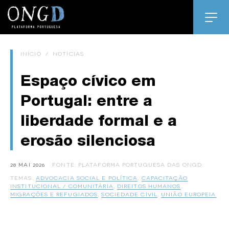
INÍCIO
/
NOTÍCIAS
Espaço cívico em
Portugal: entre a
liberdade formal e a
erosão silenciosa
28 MAI 2026
FONTE: PLATAFORMA PORTUGUESA DAS ONGD
TEMAS:
ADVOCACIA SOCIAL E POLÍTICA
,
CAPACITAÇÃO
INSTITUCIONAL / COMUNITÁRIA
,
DIREITOS HUMANOS
,
MIGRAÇÕES E REFUGIADOS
,
SOCIEDADE CIVIL
,
UNIÃO EUROPEIA