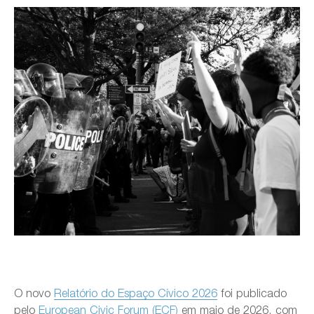
O novo
Relatório do Espaço Cívico 2026
foi publicado
pelo
European Civic Forum (ECF)
em maio de 2026, com