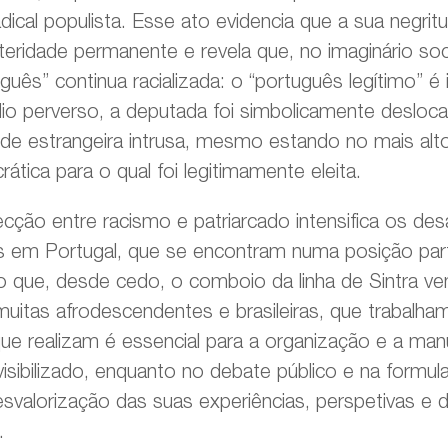
adical populista. Esse ato evidencia que a sua negrit
ridade permanente e revela que, no imaginário soci
guês” continua racializada: o “português legítimo” é
io perverso, a deputada foi simbolicamente desloc
 a de estrangeira intrusa, mesmo estando no mais al
tica para o qual foi legitimamente eleita.
secção entre racismo e patriarcado intensifica os de
s em Portugal, que se encontram numa posição par
o que, desde cedo, o comboio da linha de Sintra ve
uitas afrodescendentes e brasileiras, que trabalha
que realizam é essencial para a organização e a ma
visibilizado, enquanto no debate público e na formula
desvalorização das suas experiências, perspetivas e d
.