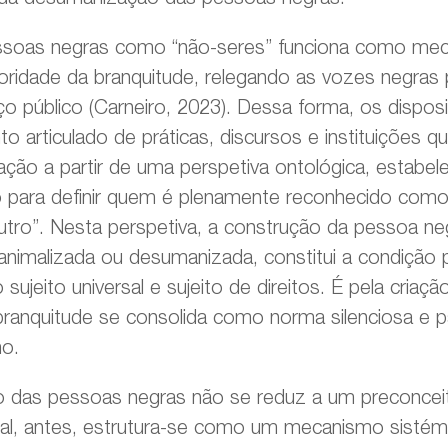
ssoas negras como “não-seres” funciona como me
ioridade da branquitude, relegando as vozes negras
 público (Carneiro, 2023). Dessa forma, os disposit
o articulado de práticas, discursos e instituições 
ação a partir de uma perspetiva ontológica, estabel
ito para definir quem é plenamente reconhecido co
tro”. Nesta perspetiva, a construção da pessoa ne
 animalizada ou desumanizada, constitui a condição 
sujeito universal e sujeito de direitos. É pela criaçã
ranquitude se consolida como norma silenciosa e p
o.
 das pessoas negras não se reduz a um preconceito
al, antes, estrutura-se como um mecanismo sistém