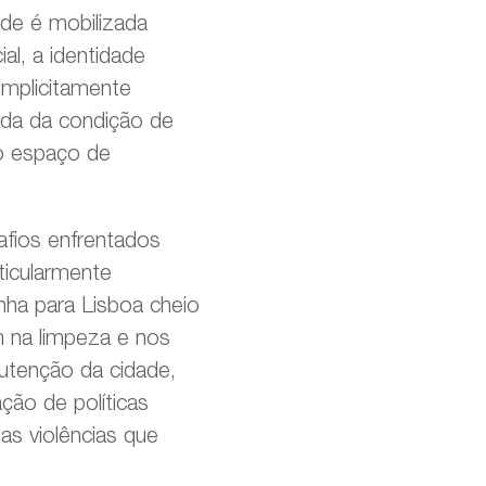
ude é mobilizada
al, a identidade
 implicitamente
ada da condição de
to espaço de
safios enfrentados
ticularmente
nha para Lisboa cheio
m na limpeza e nos
nutenção da cidade,
ção de políticas
as violências que