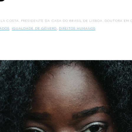
LA COSTA, PRESIDENTE DA CASA DO BRASIL DE LISBOA, DOUTORA EM 
IADOS
,
IGUALDADE DE GÉNERO
,
DIREITOS HUMANOS