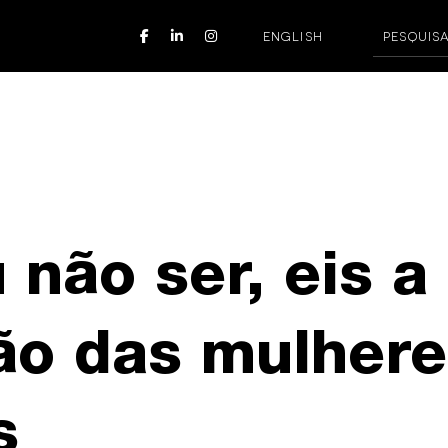
ENGLISH
 não ser, eis a
ão das mulhere
s