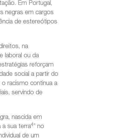
tação. Em Portugal,
es negras em cargos
stência de estereótipos
ireitos, na
e laboral ou da
 estratégias reforçam
dade social a partir do
o racismo continua a
ais, servindo de
gra, nascida em
4
 a sua terra
” no
ndividual de um