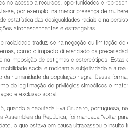
es no acesso a recursos, oportunidades e represen
sta-se, por exemplo, na menor presença de mulher
lidade estatística das desigualdades raciais e na persi
ções afrodescendentes e estrangeiras.
e racialidade traduz-se na negação ou limitação de d
oblemas, como o impacto diferenciado da precariedad
al, e na imposição de estigmas e estereótipos. Estas
à mobilidade social e moldam a subjetividade e a reali
 da humanidade da população negra. Dessa forma, 
 de legitimação de privilégios simbólicos e materi
ação e exclusão social.
, quando a deputada Eva Cruzeiro, portuguesa, ne
 a Assembleia da República, foi mandada “voltar para
ato, o que estava em causa ultrapassou o insulto i