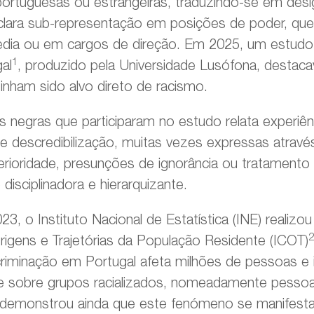
portuguesas ou estrangeiras, traduzindo-se em desi
lara sub-representação em posições de poder, quer 
edia ou em cargos de direção. Em 2025, um estud
1
al
, produzido pela Universidade Lusófona, destac
tinham sido alvo direto de racismo.
 negras que participaram no estudo relata experiên
 e descredibilização, muitas vezes expressas atravé
rioridade, presunções de ignorância ou tratament
sciplinadora e hierarquizante.
, o Instituto Nacional de Estatística (INE) realizou
2
igens e Trajetórias da População Residente (ICOT)
criminação em Portugal afeta milhões de pessoas e 
 sobre grupos racializados, nomeadamente pessoa
 demonstrou ainda que este fenómeno se manifesta 