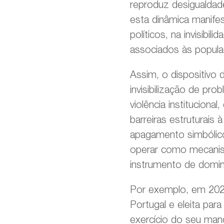
reproduz desigualdad
esta dinâmica manife
políticos, na invisibi
associados às popula
Assim, o dispositivo d
invisibilização de pr
violência institucion
barreiras estruturais 
apagamento simbólico
operar como mecanismo
instrumento de domin
Por exemplo, em 2025
Portugal e eleita para
exercício do seu mand