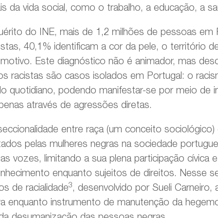
 da vida social, como o trabalho, a educação, a sa
érito do INE, mais de 1,2 milhões de pessoas em P
estas, 40,1% identificam a cor da pele, o território 
 motivo. Este diagnóstico não é animador, mas desc
s racistas são casos isolados em Portugal: o rac
o quotidiano, podendo manifestar-se por meio de in
apenas através de agressões diretas.
seccionalidade entre raça (um conceito sociológico) 
tados pelas mulheres negras na sociedade portugue
s vozes, limitando a sua plena participação cívica e 
nhecimento enquanto sujeitos de direitos. Nesse se
3
os de racialidade
, desenvolvido por Sueli Carneiro,
a enquanto instrumento de manutenção da hegemon
s da desumanização das pessoas negras.