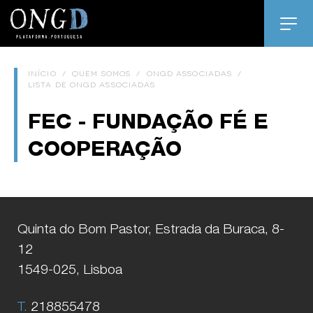
INÍCIO
/
QUEM SOMOS
/
ONGD ASSOCIADAS
/
LISTA DE ONGD ASSOCIADAS
FEC - FUNDAÇÃO FÉ E
COOPERAÇÃO
Quinta do Bom Pastor, Estrada da Buraca, 8-
12
1549-025, Lisboa
T.
218855478