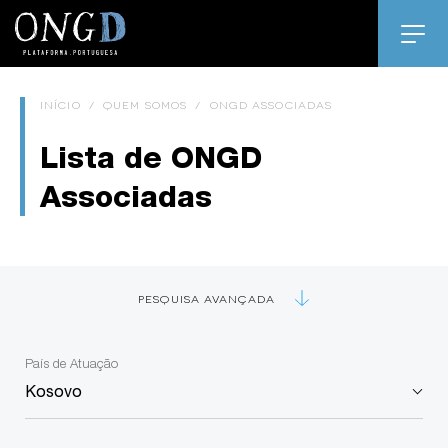
INÍCIO
/
QUEM SOMOS
/
ONGD ASSOCIADAS
Lista de ONGD
Associadas
PESQUISA AVANÇADA
País de Atuação