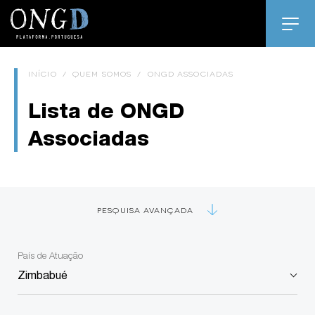
INÍCIO
/
QUEM SOMOS
/
ONGD ASSOCIADAS
Lista de ONGD
Associadas
PESQUISA AVANÇADA
País de Atuação