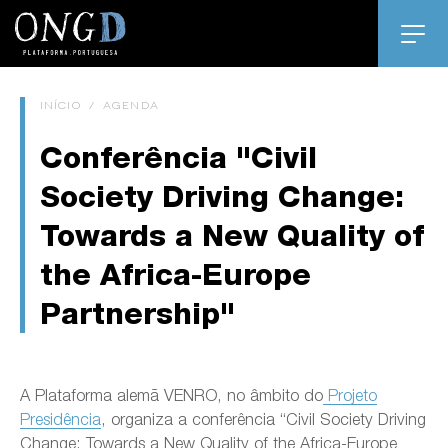
INÍCIO
/
AGENDA
Conferência "Civil
Society Driving Change:
Towards a New Quality of
the Africa-Europe
Partnership"
A Plataforma alemã VENRO, no âmbito do
Projeto
Presidência
, organiza a conferência “Civil Society Driving
Change: Towards a New Quality of the Africa-Europe