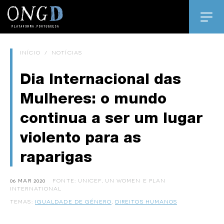
INÍCIO
/
NOTÍCIAS
Dia Internacional das
Mulheres: o mundo
continua a ser um lugar
violento para as
raparigas
06 MAR 2020
FONTE: UNICEF, UN WOMEN E PLAN
INTERNATIONAL
TEMAS:
IGUALDADE DE GÉNERO
,
DIREITOS HUMANOS