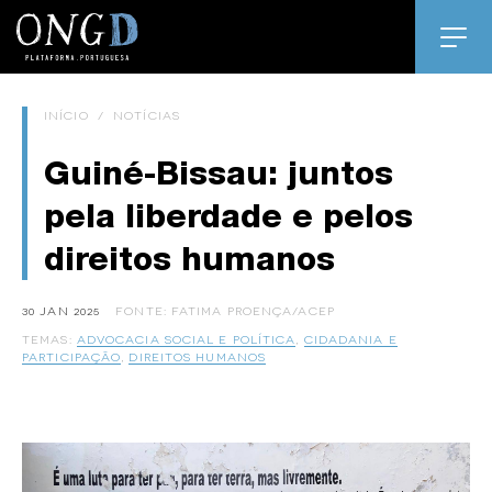
INÍCIO
/
NOTÍCIAS
Guiné-Bissau: juntos
pela liberdade e pelos
direitos humanos
30 JAN 2025
FONTE: FATIMA PROENÇA/ACEP
TEMAS:
ADVOCACIA SOCIAL E POLÍTICA
,
CIDADANIA E
PARTICIPAÇÃO
,
DIREITOS HUMANOS