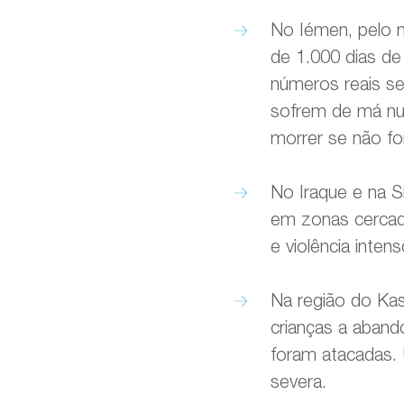
No Iémen, pelo m
de 1.000 dias d
números reais se
sofrem de má nut
morrer se não f
No Iraque e na S
em zonas cercad
e violência intens
Na região do Kas
crianças a aband
foram atacadas. 
severa.