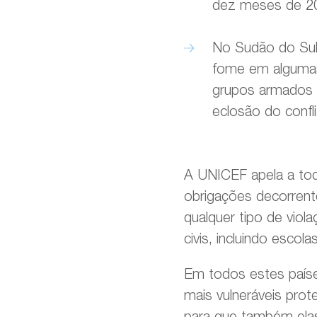
dez meses de 2
No Sudão do Sul,
fome em algumas 
grupos armados e
eclosão do conf
A UNICEF apela a tod
obrigações decorrent
qualquer tipo de viol
civis, incluindo escola
Em todos estes paíse
mais vulneráveis pro
para que também elas