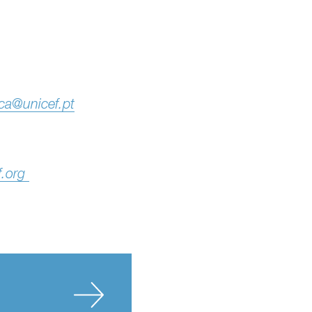
ca@unicef.pt
f.org