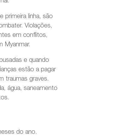
mal.”
primeira linha, são
mbater. Violações,
tes em conflitos,
 em Myanmar.
abusadas e quando
ianças estão a pagar
om traumas graves.
da, água, saneamento
tos.
meses do ano.