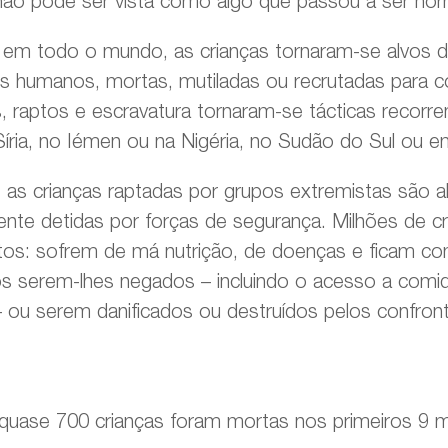
não pode ser vista como algo que passou a ser nor
em todo o mundo, as crianças tornaram-se alvos de 
humanos, mortas, mutiladas ou recrutadas para co
raptos e escravatura tornaram-se tácticas recorren
 Síria, no Iémen ou na Nigéria, no Sudão do Sul ou
 as crianças raptadas por grupos extremistas são 
nte detidas por forças de segurança. Milhões de cr
itos: sofrem de má nutrição, de doenças e ficam c
s serem-lhes negados – incluindo o acesso a comi
– ou serem danificados ou destruídos pelos confron
quase 700 crianças foram mortas nos primeiros 9 