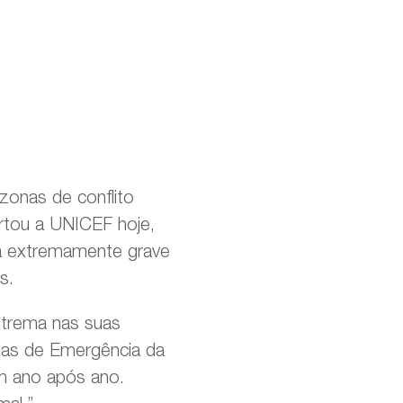
zonas de conflito
rtou a UNICEF hoje,
ma extremamente grave
s.
xtrema nas suas
amas de Emergência da
m ano após ano.