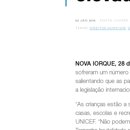
02 JAN 2018
FONTE: UNICEF
TEMAS:
DIREITOS HUMANOS
,
NOVA IORQUE, 28 d
sofreram um número d
salientando que as p
a legislação internaci
“As crianças estão a 
casas, escolas e rec
UNICEF. “Não podemos