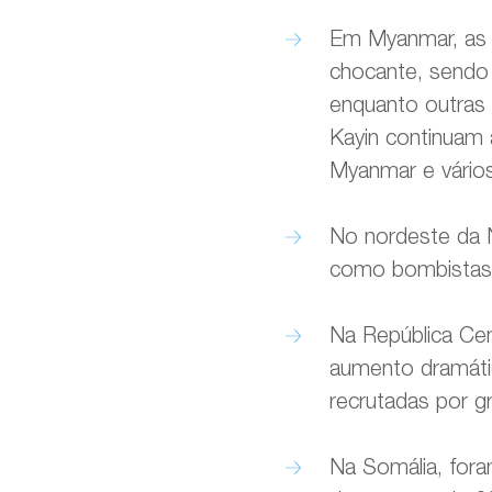
Em Myanmar, as c
chocante, sendo 
enquanto outras 
Kayin continuam 
Myanmar e vário
No nordeste da 
como bombistas 
Na República Cen
aumento dramátic
recrutadas por 
Na Somália, fora