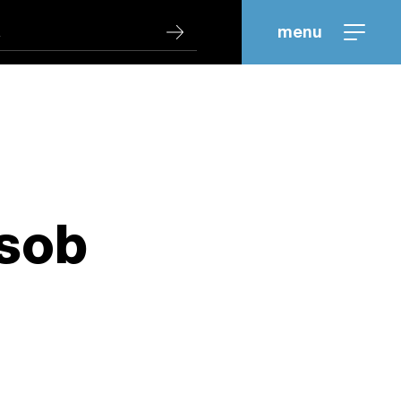
menu
sob