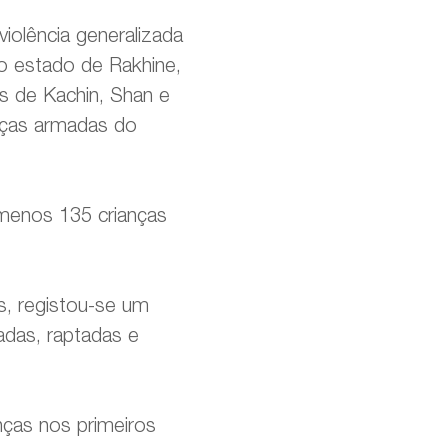
olência generalizada
o estado de Rakhine,
s de Kachin, Shan e
rças armadas do
menos 135 crianças
s, registou-se um
adas, raptadas e
ças nos primeiros