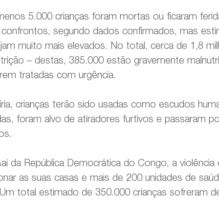
enos 5.000 crianças foram mortas ou ficaram ferid
e confrontos, segundo dados confirmados, mas est
jam muito mais elevados. No total, cerca de 1,8 mi
rição – destas, 385.000 estão gravemente malnutr
orem tratadas com urgência.
íria, crianças terão sido usadas como escudos hum
as, foram alvo de atiradores furtivos e passaram
os.
ai da República Democrática do Congo, a violência
onar as suas casas e mais de 200 unidades de saú
Um total estimado de 350.000 crianças sofreram d