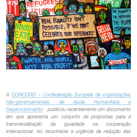
A
CONCORD – Confederação Europeia de organizações
não-governamentais de Ajuda Humanitária e
Desenvolvimento
- publicou recentemente um documento
em que apresenta um conjunto de propostas para a
transversalização da igualdade na cooperação
internacional. Ao reconhecer a urgência da redução das