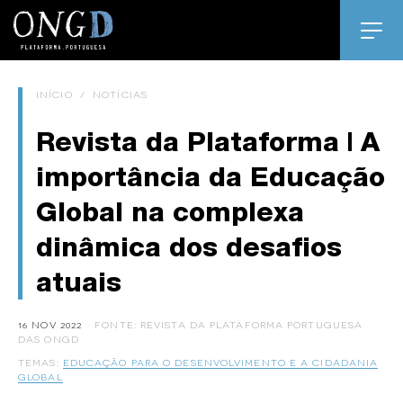
INÍCIO
/
NOTÍCIAS
Revista da Plataforma | A
importância da Educação
Global na complexa
dinâmica dos desafios
atuais
16 NOV 2022
FONTE: REVISTA DA PLATAFORMA PORTUGUESA
DAS ONGD
TEMAS:
EDUCAÇÃO PARA O DESENVOLVIMENTO E A CIDADANIA
GLOBAL