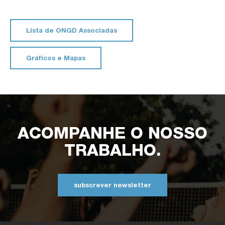
Internacional
2 social intervention projects (with young people and
Nacional
elderly people), 4 national volunteering projects (with
children and young people, elderly people, homeless
Lista de ONGD Associadas
people, teenage mothers) and 1 international mission in
Mozambique.
Gráficos e Mapas
In daily work, GASPORTO is committed to being a
“School of Life”. Each volunteer can grow individually, in
service to others and in groups. For this reason,
GASPORTO promotes the training of the volunteers
through several internal activities.
ACOMPANHE O NOSSO
TRABALHO.
subscrever newsletter