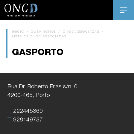
INÍCIO
/
QUEM SOMOS
/
ONGD ASSOCIADAS
/
LISTA DE ONGD ASSOCIADAS
GASPORTO
Rua Dr. Roberto Frias s/n, 0
4200-465, Porto
T.
222445369
T.
928149787