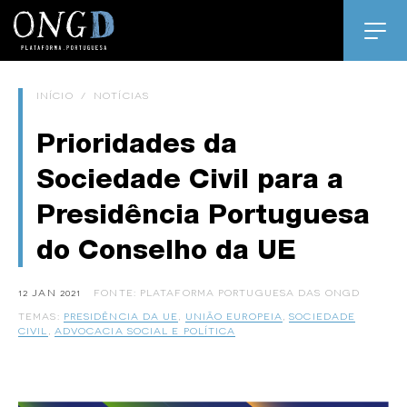
INÍCIO
/
NOTÍCIAS
Prioridades da
Sociedade Civil para a
Presidência Portuguesa
do Conselho da UE
12 JAN 2021
FONTE: PLATAFORMA PORTUGUESA DAS ONGD
TEMAS:
PRESIDÊNCIA DA UE
,
UNIÃO EUROPEIA
,
SOCIEDADE
CIVIL
,
ADVOCACIA SOCIAL E POLÍTICA