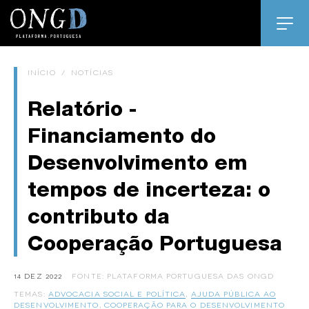
INÍCIO
/
NOTÍCIAS
Relatório -
Financiamento do
Desenvolvimento em
tempos de incerteza: o
contributo da
Cooperação Portuguesa
14 DEZ 2022
FONTE: PLATAFORMA PORTUGUESA DAS ONGD
TEMAS:
ADVOCACIA SOCIAL E POLÍTICA
,
AJUDA PÚBLICA AO
DESENVOLVIMENTO
,
COOPERAÇÃO PARA O DESENVOLVIMENTO